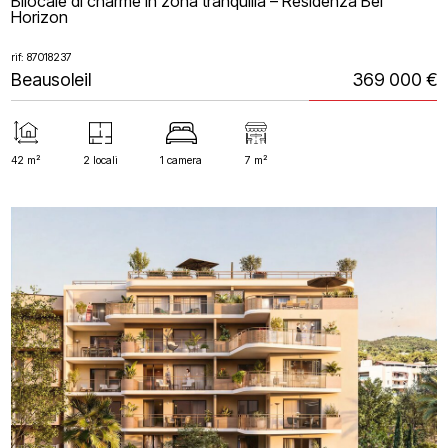
Bilocale di charme in zona tranquilla – Residenza Bel
Horizon
rif: 87018237
Beausoleil
369 000 €
42 m²
2 locali
1 camera
7 m²