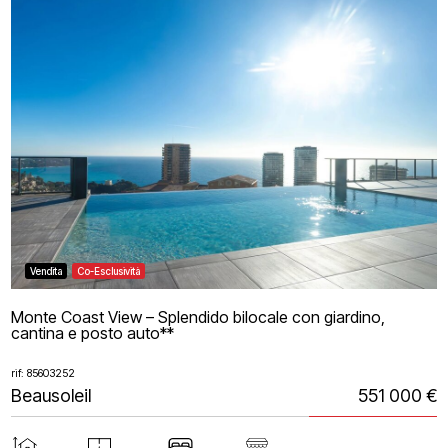
Vendita
Co-Esclusività
Monte Coast View – Splendido bilocale con giardino,
cantina e posto auto**
rif: 85603252
Beausoleil
551 000 €