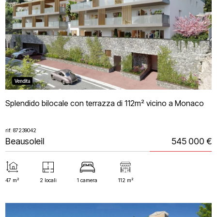
Vendita
Splendido bilocale con terrazza di 112m² vicino a Monaco
rif: 87239042
Beausoleil
545 000 €
47 m²
2 locali
1 camera
112 m²