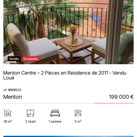
Vendita
Esclusività
Menton Centre – 2 Pièces en Résidence de 2011 - Vendu
Loué
rif: 86918533
Menton
199 000 €
28 m²
2 locali
1 camera
5 m²