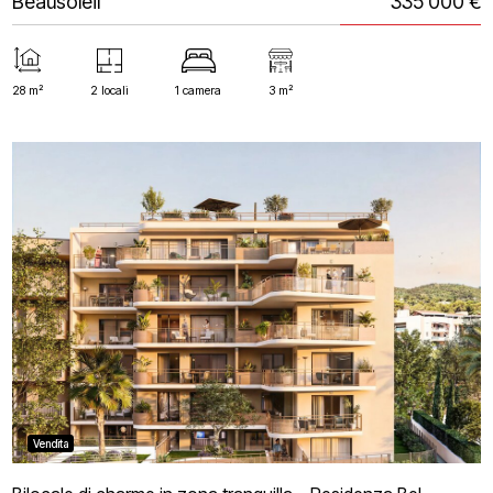
Beausoleil
335 000 €
28 m²
2 locali
1 camera
3 m²
Vendita