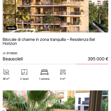
Vendita
Bilocale di charme in zona tranquilla – Residenza Bel
Horizon
rif: 87018095
Beausoleil
395 000 €
48 m²
2 locali
1 camera
9 m²