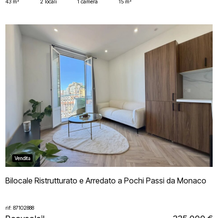
43 m²
2 locali
1 camera
15 m²
Vendita
Bilocale Ristrutturato e Arredato a Pochi Passi da Monaco
rif: 87102888