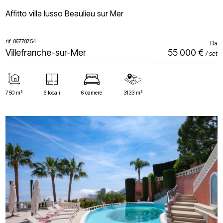
Affitto villa lusso Beaulieu sur Mer
rif: 86778754
Da
Villefranche-sur-Mer
55 000 €
/ set
750 m²
6 locali
6 camere
3133 m²