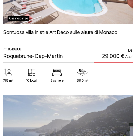
Casa vacanze
Sontuosa villa in stile Art Déco sulle alture di Monaco
rif: 86469808
Da
Roquebrune-Cap-Martin
29 000 €
/ set
786 m²
10 locali
5 camere
3870 m²