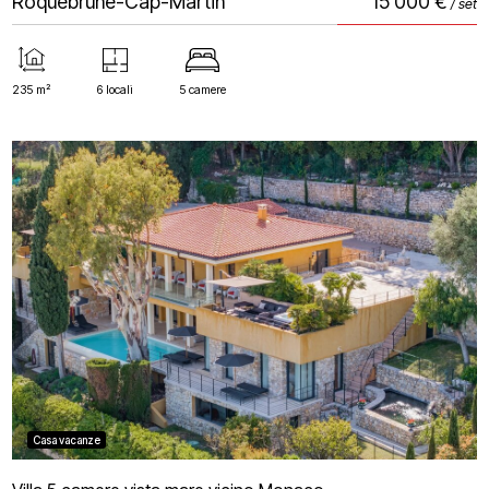
Roquebrune-Cap-Martin
15 000 €
/ set
235 m²
6 locali
5 camere
Casa vacanze