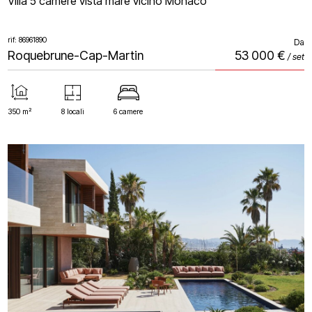
Villa 5 camere vista mare vicino Monaco
rif: 86961890
Da
Roquebrune-Cap-Martin
53 000 €
/ set
350 m²
8 locali
6 camere