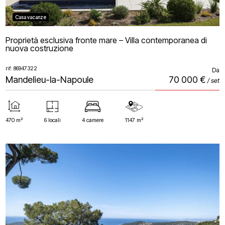
Casa vacanze
Proprietà esclusiva fronte mare – Villa contemporanea di
nuova costruzione
rif: 86947322
Da
Mandelieu-la-Napoule
70 000 €
/ set
470 m²
6 locali
4 camere
1147 m²