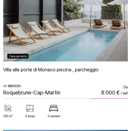
Casa vacanze
Villa alle porte di Monaco piscina , parcheggio
rif: 86800095
Da
Roquebrune-Cap-Martin
8 000 €
/ set
130 m²
4 locali
3 camere