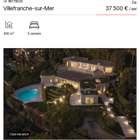
rif: 86779029
Da
Villefranche-sur-Mer
37 500 €
/ set
450 m²
5 camere
Casa vacanze