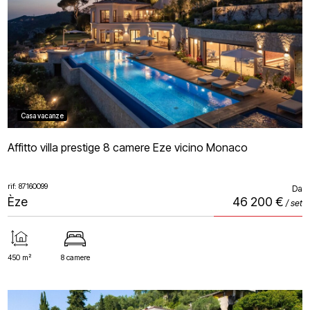
Casa vacanze
Affitto villa prestige 8 camere Eze vicino Monaco
rif: 87160099
Da
Èze
46 200 €
/ set
450 m²
8 camere