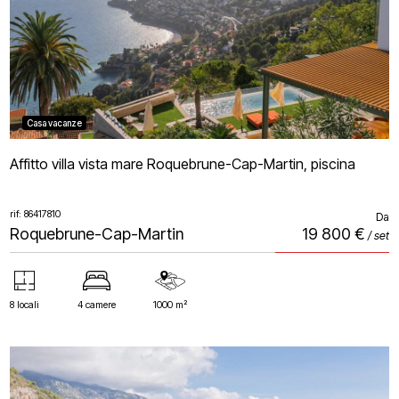
Casa vacanze
Affitto villa vista mare Roquebrune-Cap-Martin, piscina
rif: 86417810
Da
Roquebrune-Cap-Martin
19 800 €
/ set
8 locali
4 camere
1000 m²