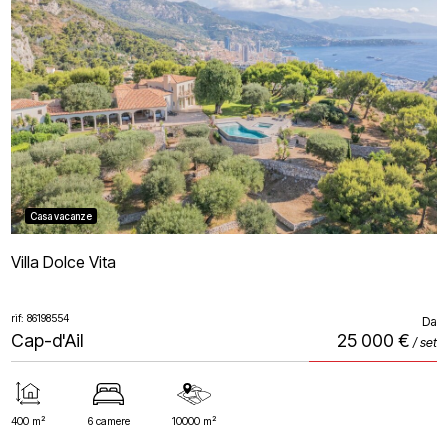
Casa vacanze
Villa Dolce Vita
rif: 86198554
Da
Cap-d'Ail
25 000 €
/ set
400 m²
6 camere
10000 m²