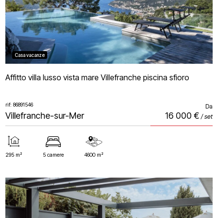
Casa vacanze
Affitto villa lusso vista mare Villefranche piscina sfioro
rif: 86891546
Da
Villefranche-sur-Mer
16 000 €
/ set
295 m²
5 camere
4600 m²