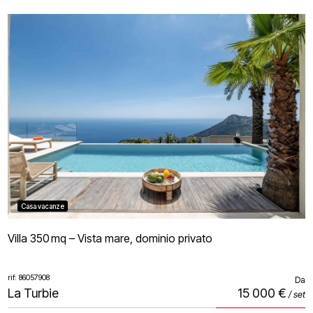
Casa vacanze
Villa 350 mq – Vista mare, dominio privato
rif: 86057908
Da
La Turbie
15 000 €
/ set