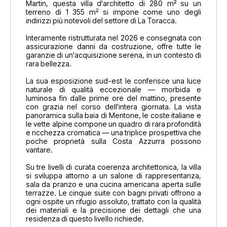
Martin, questa villa d'architetto di 280 m² su un
terreno di 1 355 m² si impone come uno degli
indirizzi più notevoli del settore di La Toracca.
Interamente ristrutturata nel 2026 e consegnata con
assicurazione danni da costruzione, offre tutte le
garanzie di un'acquisizione serena, in un contesto di
rara bellezza.
La sua esposizione sud-est le conferisce una luce
naturale di qualità eccezionale — morbida e
luminosa fin dalle prime ore del mattino, presente
con grazia nel corso dell'intera giornata. La vista
panoramica sulla baia di Mentone, le coste italiane e
le vette alpine compone un quadro di rara profondità
e ricchezza cromatica — una triplice prospettiva che
poche proprietà sulla Costa Azzurra possono
vantare.
Su tre livelli di curata coerenza architettonica, la villa
si sviluppa attorno a un salone di rappresentanza,
sala da pranzo e una cucina americana aperta sulle
terrazze. Le cinque suite con bagni privati offrono a
ogni ospite un rifugio assoluto, trattato con la qualità
dei materiali e la precisione dei dettagli che una
residenza di questo livello richiede.