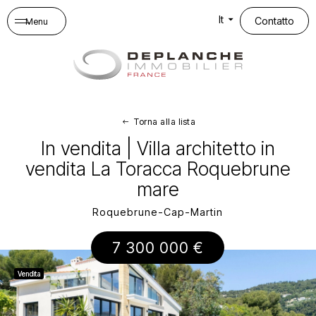
Pannello di gestione dei cookies
It
Contatto
Menu
Torna alla lista
In vendita | Villa architetto in
vendita La Toracca Roquebrune
mare
Roquebrune-Cap-Martin
7 300 000 €
Vendita