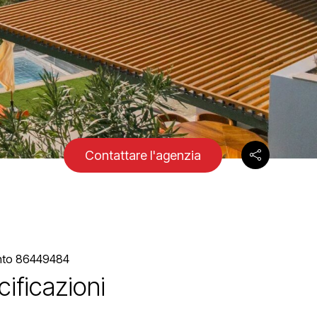
Contattare l'agenzia
ento 86449484
ificazioni