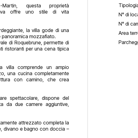
Tipologi
-Martin, questa proprietà
va offre uno stile di vita
N° di loca
N° di ca
deggiante, la villa gode di una
Area ter
e panoramica mozzafiato.
Parchegg
vale di Roquebrune, permette di
ti ristoranti per una cena tipica
la villa comprende un ampio
zo, una cucina completamente
lettura con camino, che crea
are spettacolare, dispone del
ta da due camere aggiuntive,
amente attrezzato completa la
le, divano e bagno con doccia –