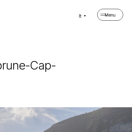
Menu
It
uebrune-Cap-