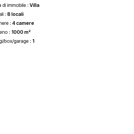
a di immobile :
Villa
li :
8 locali
mere :
4 camere
reno :
1000 m²
i/box/garage :
1