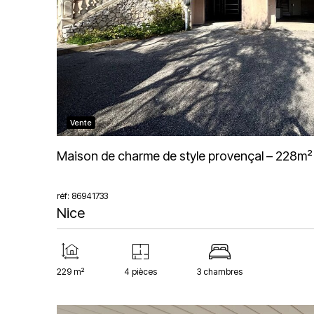
Vente
Maison de charme de style provençal – 228m² 
réf: 86941733
Nice
229 m²
4 pièces
3 chambres