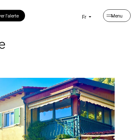
er l'alerte
Menu
Fr
e