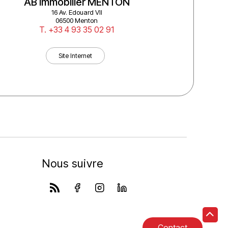
AB Immobilier MENTON
Deplanc
16 Av. Edouard VII
13 
06500 Menton
T. +33 4 93 35 02 91
Site Internet
Nous suivre
Contact