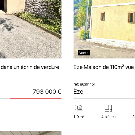
Vente
dans un écrin de verdure
Èze Maison de 110m² vue 
réf: 86391451
793 000 €
Èze
110 m²
4 pièces
3