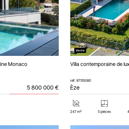
Vente
scine Monaco
Villa contemporaine de lux
réf: 87155080
5 800 000 €
Èze
247 m²
5 pièces