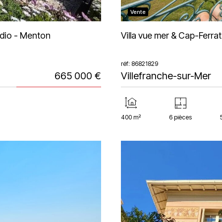
Vente
udio - Menton
Villa vue mer & Cap-Ferrat
réf: 86821829
665 000 €
Villefranche-sur-Mer
400 m²
6 pièces