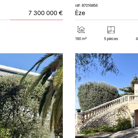
réf: 87016856
7 300 000 €
Èze
190 m²
5 pièces
4