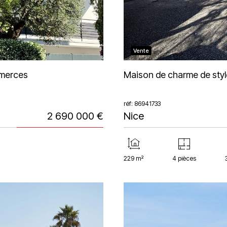
Vente
mmerces
Maison de charme de styl
réf: 86941733
2 690 000 €
Nice
229 m²
4 pièces