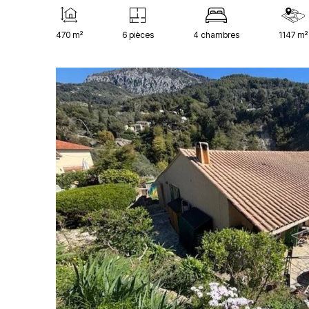
470 m²
6 pièces
4 chambres
1147 m²