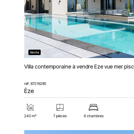
Vente
Villa contemporaine à vendre Eze vue mer pi
réf: 87216285
Èze
240 m²
7 pièces
6 chambres