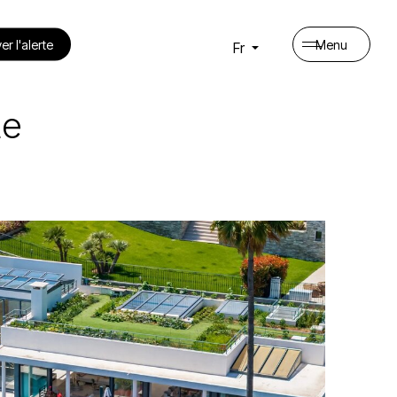
er l'alerte
Menu
Fr
te