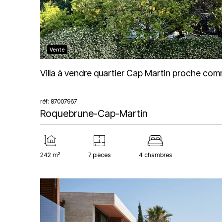
Vente
Villa à vendre quartier Cap Martin proche co
réf: 87007967
Roquebrune-Cap-Martin
242 m²
7 pièces
4 chambres