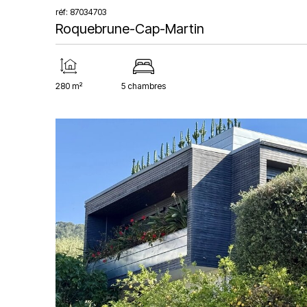
réf: 87034703
Roquebrune-Cap-Martin
280 m²
5 chambres