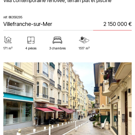
Villa contemporaine rénovée, terrain plat et piscine
réf: 86359295
Villefranche-sur-Mer
2 150 000 €
171 m²
4 pièces
3 chambres
1517 m²