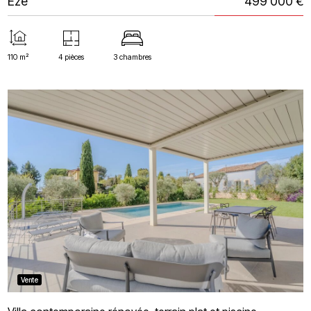
Èze
499 000 €
110 m²
4 pièces
3 chambres
Vente