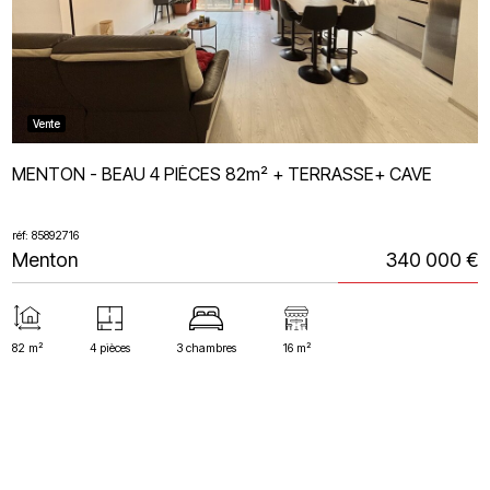
Vente
MENTON - BEAU 4 PIÈCES 82m² + TERRASSE+ CAVE
réf: 85892716
Menton
340 000 €
82 m²
4 pièces
3 chambres
16 m²