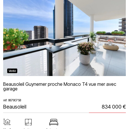
Vente
Beausoleil Guynemer proche Monaco T4 vue mer avec
garage
réf: 86790758
Beausoleil
834 000 €