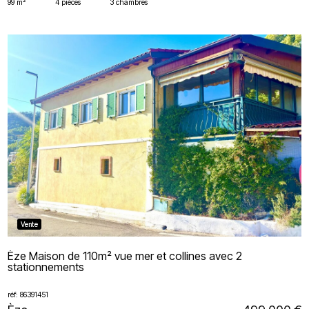
99 m²
4 pièces
3 chambres
Vente
Èze Maison de 110m² vue mer et collines avec 2
stationnements
réf: 86391451