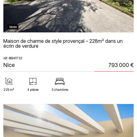
Vente
Maison de charme de style provençal – 228m² dans un
écrin de verdure
réf: 86941733
Nice
793 000 €
229 m²
4 pièces
3 chambres