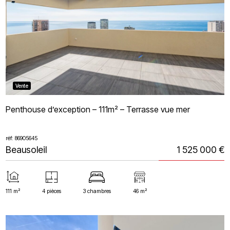
Vente
Penthouse d’exception – 111m² – Terrasse vue mer
réf: 86905645
Beausoleil
1 525 000 €
111 m²
4 pièces
3 chambres
46 m²