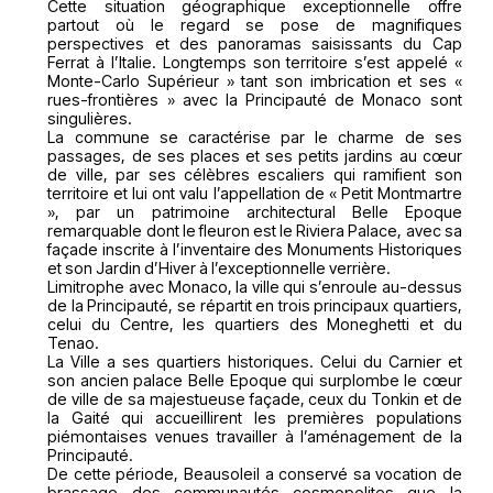
Cette situation géographique exceptionnelle offre
partout où le regard se pose de magnifiques
perspectives et des panoramas saisissants du Cap
Ferrat à l’Italie. Longtemps son territoire s’est appelé «
Monte-Carlo Supérieur » tant son imbrication et ses «
rues-frontières » avec la Principauté de Monaco sont
singulières.
La commune se caractérise par le charme de ses
passages, de ses places et ses petits jardins au cœur
de ville, par ses célèbres escaliers qui ramifient son
territoire et lui ont valu l’appellation de « Petit Montmartre
», par un patrimoine architectural Belle Epoque
remarquable dont le fleuron est le Riviera Palace, avec sa
façade inscrite à l’inventaire des Monuments Historiques
et son Jardin d’Hiver à l’exceptionnelle verrière.
Limitrophe avec Monaco, la ville qui s’enroule au-dessus
de la Principauté, se répartit en trois principaux quartiers,
celui du Centre, les quartiers des Moneghetti et du
Tenao.
La Ville a ses quartiers historiques. Celui du Carnier et
son ancien palace Belle Epoque qui surplombe le cœur
de ville de sa majestueuse façade, ceux du Tonkin et de
la Gaité qui accueillirent les premières populations
piémontaises venues travailler à l’aménagement de la
Principauté.
De cette période, Beausoleil a conservé sa vocation de
brassage des communautés cosmopolites que la