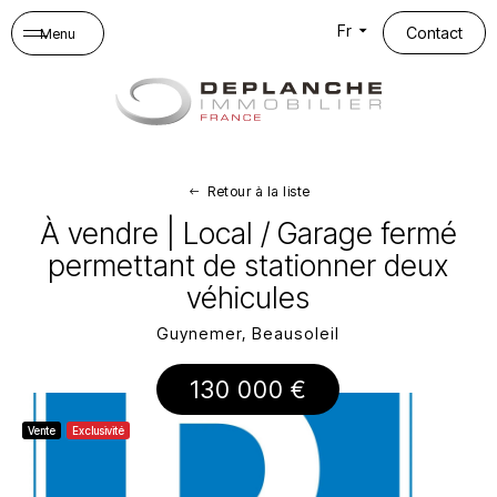
Panneau de gestion des cookies
Fr
Contact
Menu
Retour à la liste
À vendre | Local / Garage fermé
permettant de stationner deux
véhicules
Guynemer, Beausoleil
130 000 €
Vente
Exclusivité