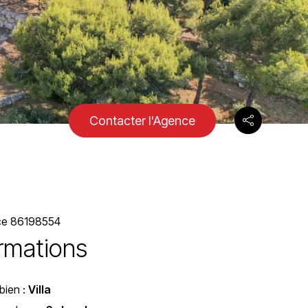
Contacter l'Agence
ce 86198554
ormations
bien :
Villa