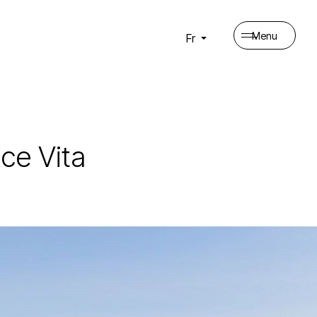
Menu
Fr
lce Vita