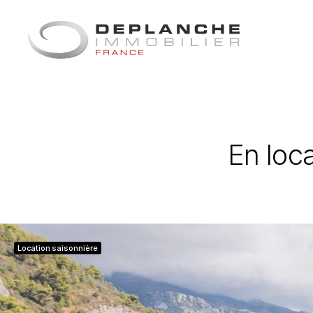
Panneau de gestion des cookies
En loca
Location saisonnière