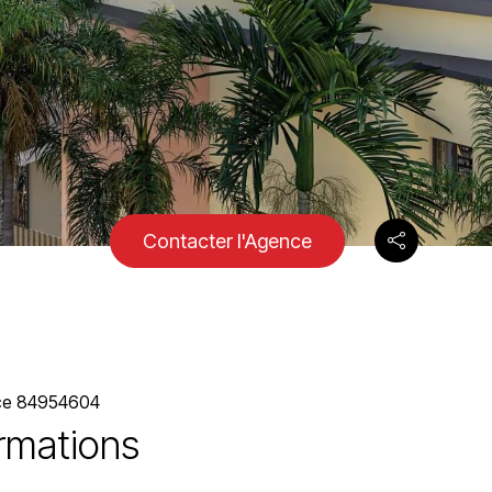
Contacter l'Agence
ce 84954604
ormations