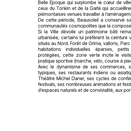
Belle Epoque qui surplombe le cœur de vill
ceux du Tonkin et de la Gaité qui accueillir
piémontaises venues travailler à l’aménageme
De cette période, Beausoleil a conservé s
communautés cosmopolites que la compose
Si la Ville dévoile un patrimoine bâti re
urbanisée, certains lui préfèrent la ceintur
situés au Nord. Forêt de Grima, vallons, Par
habitations individuelles éparses, peti
protégées, cette zone verte incite le visi
pratique sportive (marche, vélo, course à pi
Avec le dynamisme de ses commerces, s
typiques, ses restaurants indiens ou asiatiq
Théâtre Michel Daner, ses cycles de confér
festivals, ses nombreuses animations et festiv
d’espaces naturels et de convivialité, aux por