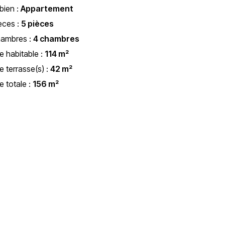
bien :
Appartement
èces :
5 pièces
hambres :
4 chambres
e habitable :
114 m²
e terrasse(s) :
42 m²
e totale :
156 m²