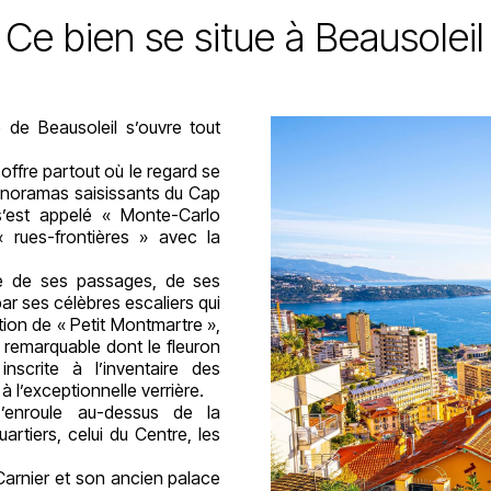
Ce bien se situe à Beausoleil
e de Beausoleil s’ouvre tout
offre partout où le regard se
anoramas saisissants du Cap
e s’est appelé « Monte-Carlo
 rues-frontières » avec la
e de ses passages, de ses
par ses célèbres escaliers qui
lation de « Petit Montmartre »,
 remarquable dont le fleuron
nscrite à l’inventaire des
 l’exceptionnelle verrière.
s’enroule au-dessus de la
uartiers, celui du Centre, les
u Carnier et son ancien palace