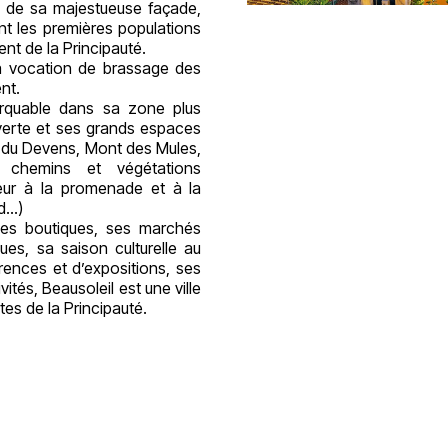
e de sa majestueuse façade,
ent les premières populations
nt de la Principauté.
a vocation de brassage des
nt.
marquable dans sa zone plus
e verte et ses grands espaces
c du Devens, Mont des Mules,
ts chemins et végétations
teur à la promenade et à la
ed…)
es boutiques, ses marchés
ues, sa saison culturelle au
ences et d’expositions, ses
ités, Beausoleil est une ville
tes de la Principauté.